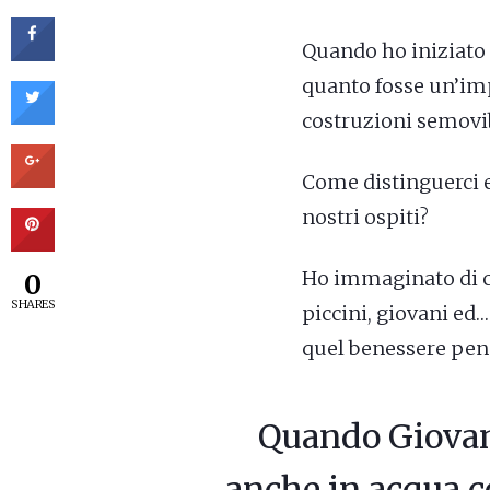
Quando ho iniziato 
quanto fosse un’impr
costruzioni semovibi
Come distinguerci e
nostri ospiti?
Ho immaginato di cre
0
SHARES
piccini, giovani ed…
quel benessere pens
Quando Giovanni
anche in acqua co