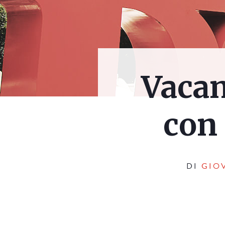
Vacan
con
DI
GIO