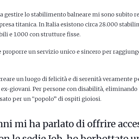
a gestire lo stabilimento balneare mi sono subito r
esa titanica. In Italia esistono circa 28.000 stabil
li e 1.000 con strutture fisse.
 proporre un servizio unico e sincero per raggiunge
are un luogo di felicità e di serenità veramente per
 ex-giovani. Per persone con disabilità, eliminando t
ato per un “popolo” di ospiti gioiosi.
 mi ha parlato di offrire access
n le sedie Job, ho borbottato u