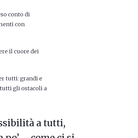
eso conto di
imenti con
re il cuore dei
 tutti: grandi e
utti gli ostacoli a
ibilità a tutti,
n po’ – come ci si